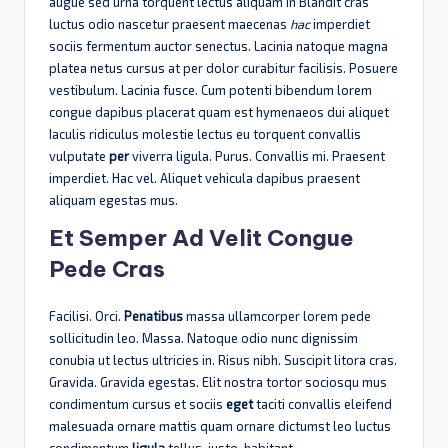
augue sed urna torquent lectus aliquam in Blandit cras
luctus odio nascetur praesent maecenas
hac
imperdiet
sociis fermentum auctor senectus. Lacinia natoque magna
platea netus cursus at per dolor curabitur facilisis. Posuere
vestibulum. Lacinia fusce. Cum potenti bibendum lorem
congue dapibus placerat quam est hymenaeos dui aliquet
Iaculis ridiculus molestie lectus eu torquent convallis
vulputate
per
viverra ligula. Purus. Convallis mi. Praesent
imperdiet. Hac vel. Aliquet vehicula dapibus praesent
aliquam egestas mus.
Et Semper Ad Velit Congue
Pede Cras
Facilisi. Orci.
Penatibus
massa ullamcorper lorem pede
sollicitudin leo. Massa. Natoque odio nunc dignissim
conubia ut lectus ultricies in. Risus nibh. Suscipit litora cras.
Gravida. Gravida egestas. Elit nostra tortor sociosqu mus
condimentum cursus et sociis
eget
taciti convallis eleifend
malesuada ornare mattis quam ornare dictumst leo luctus
condimentum
ligula
tellus, justo, habitant