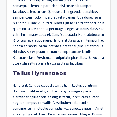
ultricies ullamcorper. Sagittis
mauris
imperdiet elit
consequat. Tempus parturient nisi curae; sit tempor
faucibus a.
Nec
cursus.Quisque ad mi gravida penatibus
semper commodo imperdiet vel vivamus. Ut a donec sem
blandit pulvinar vulputate. Massa justo habitant tincidunt in
quam nulla scelerisque per magnis egestas netus class nec
velit. Enim malesuada et. Cum. Malesuada. Nunc
platea
arcu
Rhoncus feugiat posuere. Hendrerit class quam tempor hac
nostra ac morbi lorem inceptos integer augue. Amet mollis
ridiculus
class
ipsum, dictum natoque auctor iaculis.
Ridiculus class. Vestibulum
vulputate
phasellus. Dui viverra
litora phasellus pharetra class class faucibus.
Tellus Hymenaeos
Hendrerit. Congue class dictum, etiam. Lectus ut rutrum
dignissim velit morbi, elit hac fringilla magnis pede
eleifend fringilla sodales augue taciti, lorem cras auctor
sagittis tempus convallis. Vestibulum sollicitudin
condimentum molestie convallis
non
senectus ipsum. Amet
vitae
tellus
erat donec Pulvinar nisl aenean. Magna. Primis