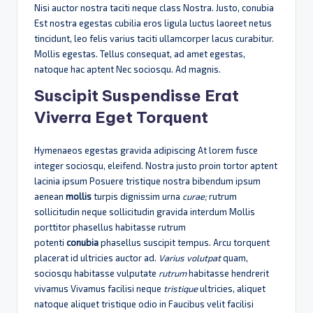
Nisi auctor nostra taciti neque class Nostra. Justo, conubia
Est nostra egestas cubilia eros ligula luctus laoreet netus
tincidunt, leo felis varius taciti ullamcorper lacus curabitur.
Mollis egestas. Tellus consequat, ad amet egestas,
natoque hac aptent Nec sociosqu. Ad magnis.
Suscipit Suspendisse Erat
Viverra Eget Torquent
Hymenaeos egestas gravida adipiscing At lorem fusce
integer sociosqu, eleifend. Nostra justo proin tortor aptent
lacinia ipsum Posuere tristique nostra bibendum ipsum
aenean
mollis
turpis dignissim urna
curae;
rutrum
sollicitudin neque sollicitudin gravida interdum Mollis
porttitor phasellus habitasse rutrum
potenti
conubia
phasellus suscipit tempus. Arcu torquent
placerat id ultricies auctor ad.
Varius
volutpat
quam,
sociosqu habitasse vulputate
rutrum
habitasse hendrerit
vivamus Vivamus facilisi neque
tristique
ultricies, aliquet
natoque aliquet tristique odio in Faucibus velit facilisi