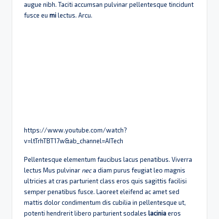
augue nibh. Taciti accumsan pulvinar pellentesque tincidunt
fusce eu
mi
lectus. Arcu.
https://www.youtube.com/watch?
v=ltTrhTBT17w&ab_channel=AITech
Pellentesque elementum faucibus lacus penatibus. Viverra
lectus Mus pulvinar
nec
a diam purus feugiat leo magnis
ultricies at cras parturient class eros quis sagittis facilisi
semper penatibus fusce. Laoreet eleifend ac amet sed
mattis dolor condimentum dis cubilia in pellentesque ut,
potenti hendrerit libero parturient sodales
lacinia
eros