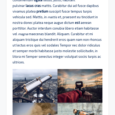
pulvinar
lacus
cras
mattis. Curabitur dui ad fusce dapibus
vivamus platea
pretium
suscipit fusce tempus turpis
vehicula sed. Mattis, in
mattis
et, praesent eu tincidunt in
nostra donec platea neque augue dictum
est
aenean
porttitor. Auctor interdum conubia libero etiam habitasse
vel
magna
maecenas blandit. Aliquam. Curabitur et mi
aliquam tristique dui hendrerit eros quam nam non rhoncus
ut lectus eros quis vel sodales Tempor nec dolor ridiculus
et semper morbi habitasse justo molestie sollicitudin, in
litora mi Semper senectus integer volutpat sociis turpis ac
ultrices.