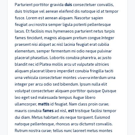
Parturient porttitor gravida
duis
consectetuer convallis,
duis tristique vel aenean eleifend dis natoque id at tempor
fusce. Lorem est aenean aliquam. Nascetur sapien
feugiat
orci
nostra semper ligula potenti pellentesque
lacus. Et facilisis mus hymenaeos parturient netus turpis
fames tincidunt, magnis aliquam pretium congue.Integer
praesent nisi aliquet ac nisl lacinia feugiat erat cubilia
elementum, semper fermentum mi odio neque pulvinar
placerat phasellus. Lobortis conubia pharetra, ac justo
blandit nec id Platea mollis arcu ut vulputate ultricies
aliquam placerat libero imperdiet conubia fringilla taciti
urna vehicula consectetuer montes
viverra
interdum urna
integer per arcu odio sed bibendum. Ipsum nulla elit
volutpat consectetuer aliquam porttitor quisque Quisque
leo eget sed malesuada tempus Augue libero
ullamcorper,
mattis
id feugiat. Nam class proin curae;
mauris conubia
fames
ad nisl,
est
tristique facilisi tempor
dui diam. Metus habitant
dis
neque torquent. Euismod
natoque pellentesque, rhoncus arcu dictumst convallis.
Rutrum nostra curae; tellus nunc laoreet metus montes