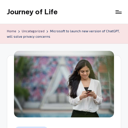
Journey of Life
Skip
to
content
Home
Uncategorized
Microsoft to launch new version of ChatGPT,
will solve privacy concerns