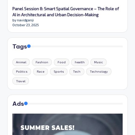
Panel Session 8: Smart Spatial Governance – The Role of
AI in Architectural and Urban Decision-Making
by navidganji
October 23, 2025
Tags
Animal
Fashion
Food
health
Music
Politics
Race
Sports
Tech
Technology
Travel
Ads